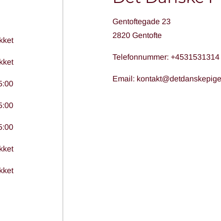
Gentoftegade 23
2820 Gentofte
kket
Telefonnummer:
+4531531314
kket
Email:
kontakt@detdanskepige
5:00
5:00
5:00
kket
kket