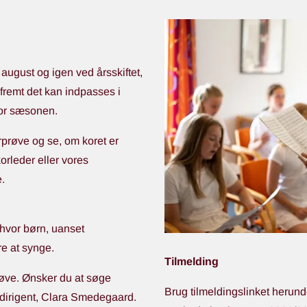
august og igen ved årsskiftet,
remt det kan indpasses i
 for sæsonen.
orprøve og se, om koret er
orleder eller vores
e.
 hvor børn, uanset
ære at synge.
Tilmelding
røve. Ønsker du at søge
Brug tilmeldingslinket herunder 
ordirigent, Clara Smedegaard.