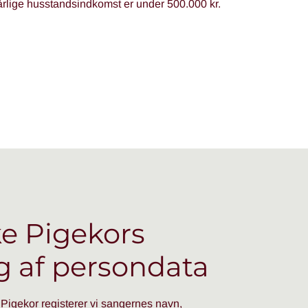
rlige husstandsindkomst er under 500.000 kr.
e Pigekors
g af persondata
 Pigekor registerer vi sangernes navn,