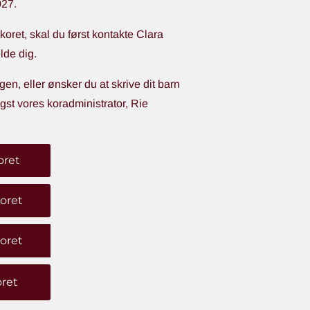
027.
koret, skal du først kontakte Clara
lde dig.
gen, eller ønsker du at skrive dit barn
igst vores koradministrator, Rie
oret
koret
koret
oret