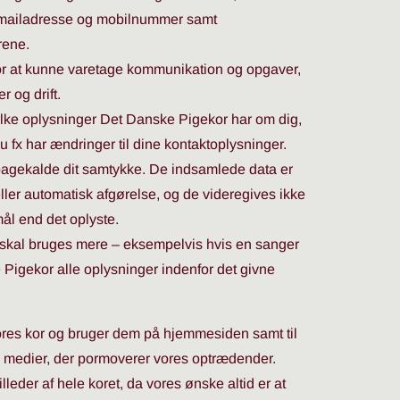
. mailadresse og mobilnummer samt
rene.
or at kunne varetage kommunikation og opgaver,
r og drift.
, hvilke oplysninger Det Danske Pigekor har om dig,
du fx har ændringer til dine kontaktoplysninger.
ilbagekalde dit samtykke. De indsamlede data er
eller automatisk afgørelse, og de videregives ikke
rmål end det oplyste.
 skal bruges mere – eksempelvis hvis en sanger
Pigekor alle oplysninger indenfor det givne
 vores kor og bruger dem på hjemmesiden samt til
e medier, der pormoverer vores optrædender.
leder af hele koret, da vores ønske altid er at