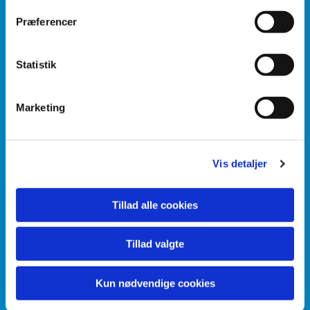
Præferencer
Statistik
Marketing
Vis detaljer
Kenneth Siedentopf Knigge
Bestyrelsesmedlem
Tillad alle cookies
(Jægersborg Kirke)
kekj@km.dk
Tillad valgte
Tlf.: 31 66 16 69
Kun nødvendige cookies