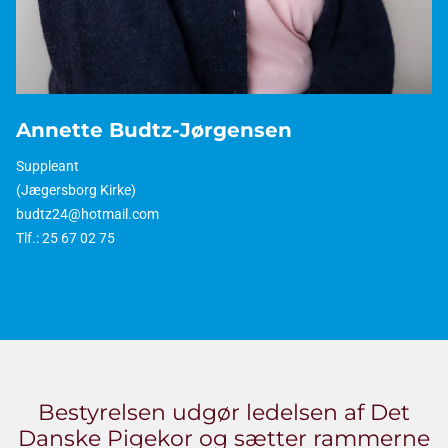
Annette Budtz-Jørgensen
Suppleant
(Jægersborg Kirke)
budtz24@hotmail.com
Tlf.: 25 67 02 75
Bestyrelsen udgør ledelsen af Det
Danske Pigekor og sætter rammerne