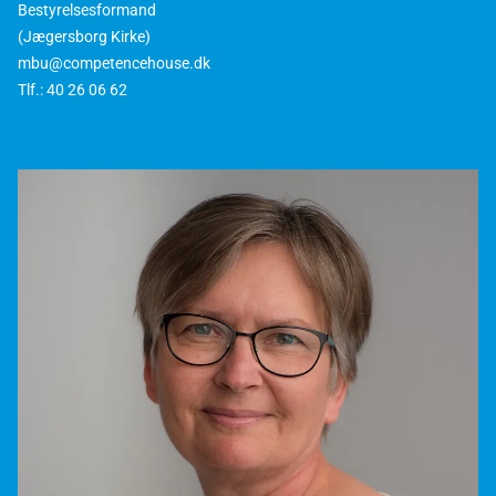
Bestyrelsesformand
(Jægersborg Kirke)
mbu@competencehouse.dk
Tlf.: 40 26 06 62