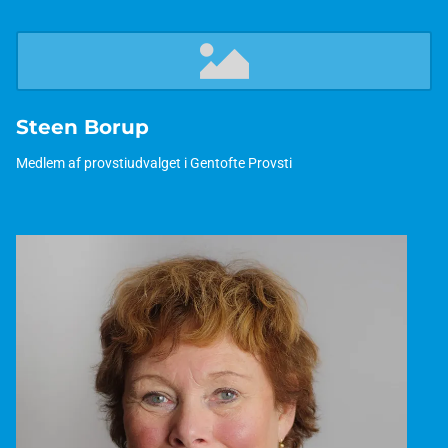
Steen Borup
Medlem af provstiudvalget i Gentofte Provsti