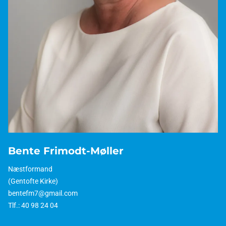
Bente Frimodt-Møller
Næstformand
(Gentofte Kirke)
bentefm7@gmail.com
Tlf.: 40 98 24 04