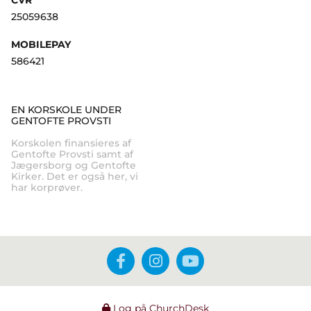
25059638
MOBILEPAY
586421
EN KORSKOLE UNDER
GENTOFTE PROVSTI
Korskolen finansieres af
Gentofte Provsti samt af
Jægersborg og Gentofte
Kirker. Det er også her, vi
har korprøver.
Log på ChurchDesk