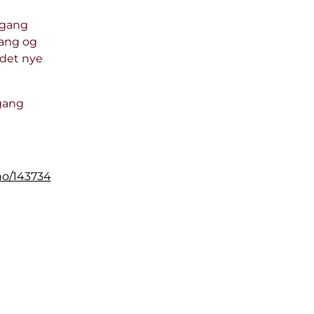
i gang
sang og
 det nye
gang
tno/143734