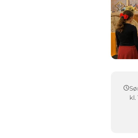
Sø
kl.