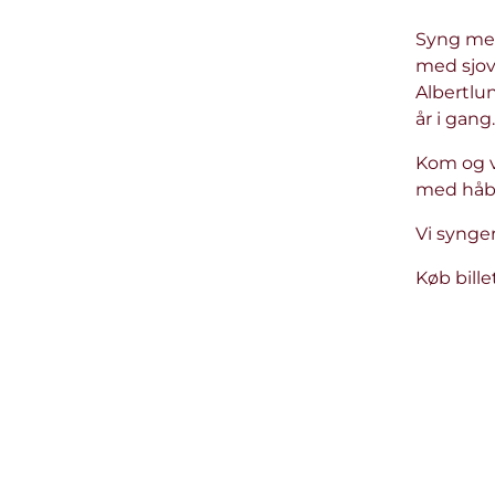
Syng med,
med sjov
Albertlu
år i gang.
Kom og v
med håb,
Vi synger
Køb bille