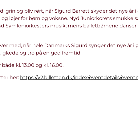
 grin og bliv rørt, når Sigurd Barrett skyder det nye år 
 og løjer for børn og voksne. Nyd Juniorkorets smukke 
nd Symfoniorkesters musik, mens balletbørnene danser
ær med, når hele Danmarks Sigurd synger det nye år i 
 glæde og tro på en god fremtid.
 både kl. 13.00 og kl. 16.00.
tter her:
https://v2.billetten.dk/index/eventdetails/even