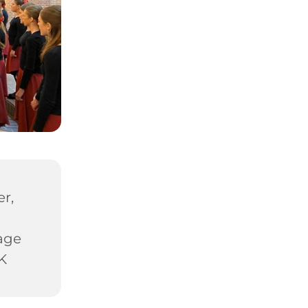
r,
age
K